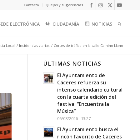
Contacto
Quejas y sugerencias
SEDE ELECTRÓNICA
CIUDADANÍA
NOTICIAS
icía Local
/
Incidencias viarias
/
Cortes de tráfico en la calle Camino Llano
ÚLTIMAS NOTICIAS
El Ayuntamiento de
Cáceres refuerza su
intenso calendario cultural
con la cuarta edición del
festival “Encuentra la
Música”
06/08/2026 - 13:27
El Ayuntamiento busca el
rincón favorito de Cáceres