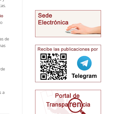
cas.
io
io
as de
nas
e
rde
s a