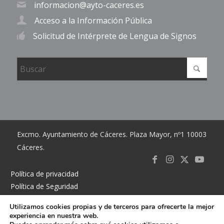
informacion@ayto-caceres.es
Acceso a la Información Pública
Solicitud de Intérprete de Lengua de Signos
Excmo. Ayuntamiento de Cáceres. Plaza Mayor, nº1 10003
Cáceres.
Link to
Link to
Link
Link t
Política de privacidad
Política de Seguridad
Facebook
Instagram
to X
Youtub
Política de cookies
Utilizamos cookies propias y de terceros para ofrecerte la mejor
Accesibilidad
experiencia en nuestra web.
Mapa del sitio