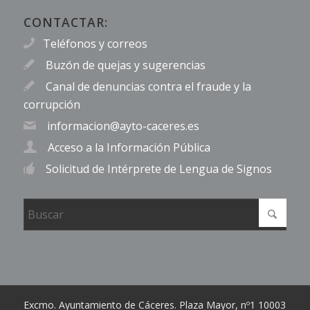
CONTACTAR:
Teléfonos y correos
Buzón de quejas y sugerencias
Canal de denuncias contra el fraude y la
corrupción
informacion@ayto-caceres.es
Acceso a la Información Pública
Solicitud de Intérprete de Lengua de Signos
Excmo. Ayuntamiento de Cáceres. Plaza Mayor, nº1 10003