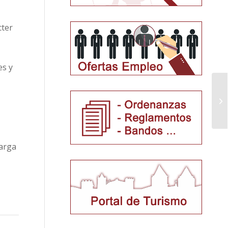
cter
es y
carga