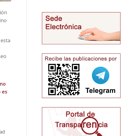
ción
ino
 esta
seo
 no
 es
dad