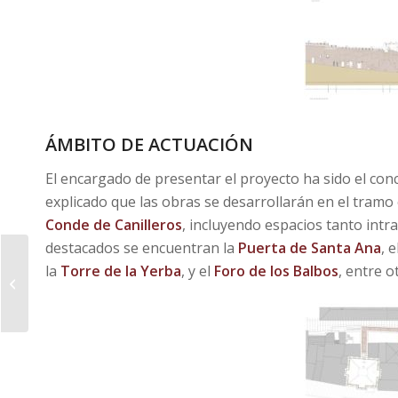
ÁMBITO DE ACTUACIÓN
El encargado de presentar el proyecto ha sido el con
explicado que las obras se desarrollarán en el tram
Conde de Canilleros
, incluyendo espacios tanto int
destacados se encuentran la
Puerta de Santa Ana
, e
Se incrementa la
la
Torre de la Yerba
, y el
Foro de los Balbos
, entre o
vigilancia policial en la
Plaza de la
Concepción