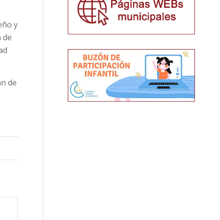
eño y
a de
dad
an de