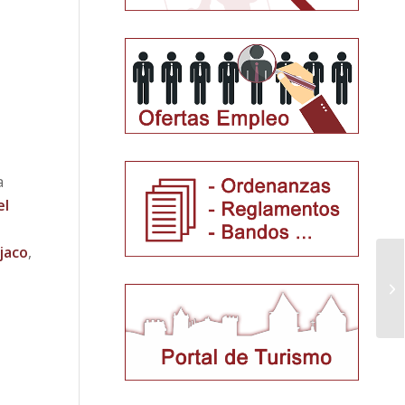
a
el
jaco
,