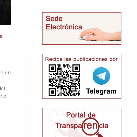
s
en un
del
nio