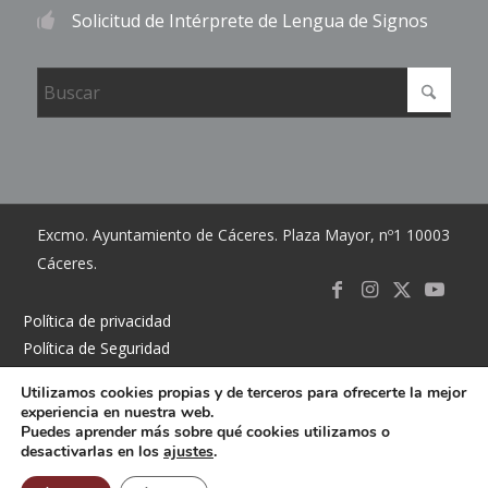
Solicitud de Intérprete de Lengua de Signos
Excmo. Ayuntamiento de Cáceres. Plaza Mayor, nº1 10003
Cáceres.
Link to
Link to
Link
Link t
Política de privacidad
Política de Seguridad
Facebook
Instagram
to X
Youtub
Política de cookies
Utilizamos cookies propias y de terceros para ofrecerte la mejor
Accesibilidad
experiencia en nuestra web.
Mapa del sitio
Puedes aprender más sobre qué cookies utilizamos o
desactivarlas en los
ajustes
.
Contacto
Buzón