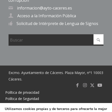
corrupción
informacion@ayto-caceres.es
Acceso a la Información Pública
Solicitud de Intérprete de Lengua de Signos
Excmo. Ayuntamiento de Cáceres. Plaza Mayor, nº1 10003
Cáceres.
Link to
Link to
Link
Link t
Política de privacidad
Política de Seguridad
Facebook
Instagram
to X
Youtub
Política de cookies
Utilizamos cookies propias y de terceros para ofrecerte la mejor
Accesibilidad