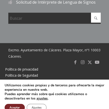
Solicitud de Intérprete de Lengua de Signos
Excmo. Ayuntamiento de Cáceres. Plaza Mayor, nº1 10003
Cáceres.
Link to
Link to
Link
Link t
Política de privacidad
Política de Seguridad
Facebook
Instagram
to X
Youtub
Política de cookies
Utilizamos cookies propias y de terceros para ofrecerte la mejor
Accesibilidad
experiencia en nuestra web.
Mapa del sitio
Puedes aprender más sobre qué cookies utilizamos o
desactivarlas en los
ajustes
.
Contacto
Buzón
Aceptar
Ajustes