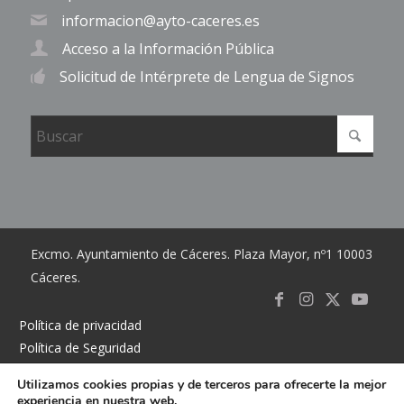
informacion@ayto-caceres.es
Acceso a la Información Pública
Solicitud de Intérprete de Lengua de Signos
Excmo. Ayuntamiento de Cáceres. Plaza Mayor, nº1 10003
Cáceres.
Link to
Link to
Link
Link t
Política de privacidad
Política de Seguridad
Facebook
Instagram
to X
Youtub
Política de cookies
Utilizamos cookies propias y de terceros para ofrecerte la mejor
Accesibilidad
experiencia en nuestra web.