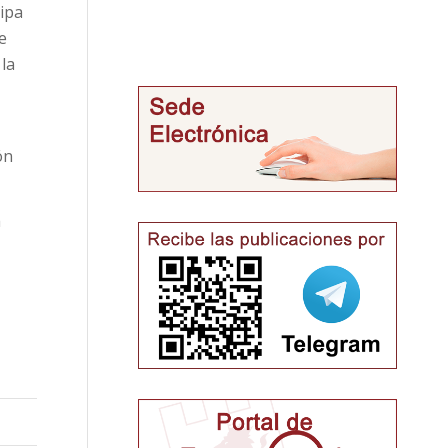
ipa
e
la
ón
á