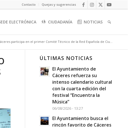
Contacto
Quejas y sugerencias
SEDE ELECTRÓNICA
CIUDADANÍA
NOTICIAS
áceres participa en el primer Comité Técnico de la Red Española de Ciu...
ÚLTIMAS NOTICIAS
O
El Ayuntamiento de
S
Cáceres refuerza su
intenso calendario cultural
con la cuarta edición del
festival “Encuentra la
Música”
06/08/2026 - 13:27
El Ayuntamiento busca el
rincón favorito de Cáceres