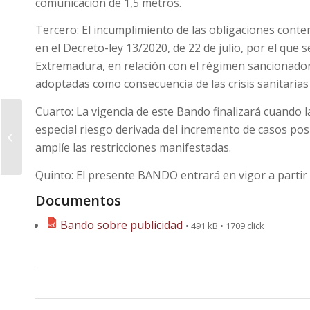
comunicación de 1,5 metros.
Tercero: El incumplimiento de las obligaciones conte
en el Decreto-ley 13/2020, de 22 de julio, por el que 
Extremadura, en relación con el régimen sancionador
adoptadas como consecuencia de las crisis sanitaria
Cuarto: La vigencia de este Bando finalizará cuando l
La vicepresidenta
especial riesgo derivada del incremento de casos po
primera del Gobierno
de España, Carmen
amplíe las restricciones manifestadas.
Calvo, visita el taller...
Quinto: El presente BANDO entrará en vigor a partir de
Documentos
Bando sobre publicidad
• 491 kB • 1709 click