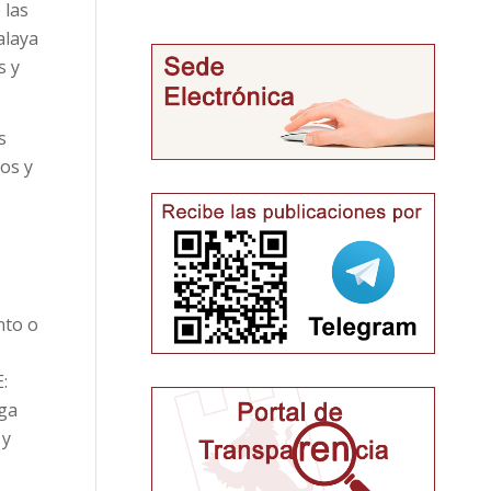
 las
alaya
s y
s
os y
nto o
:
nga
 y